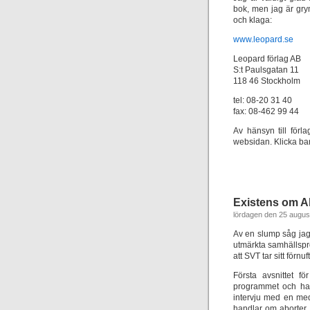
bok, men jag är gry
och klaga:
www.leopard.se
Leopard förlag AB
S:t Paulsgatan 11
118 46 Stockholm
tel: 08-20 31 40
fax: 08-462 99 44
Av hänsyn till förl
websidan. Klicka ba
Existens om A
lördagen den 25 augus
Av en slump såg jag
utmärkta samhällspro
att SVT tar sitt förn
Första avsnittet f
programmet och han
intervju med en med
handlar om aborter 