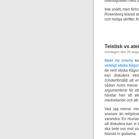
offentligheten med s
Inte snällt, men förh
Rosenberg klarad att
och heliga skrifter, 
Teistisk vs ate
söndagen den 26 augu
Meet my enemy
ko
verkligt etiska frågo
de rent etiska fråg
kan diskutera eti
(Underförstått att
sådan norm menar 
argumenterar för at
hävdar han att ate
medvetande och att m
Vad jag menar med 
snarare än religiös
varandra. En Humani
att diskutera kan vi
ska bete oss mot var
blanda in gudarna.