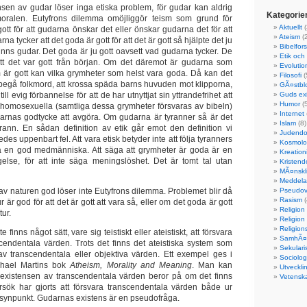
ensen av gudar löser inga etiska problem, för gudar kan aldrig
Kategorie
oralen. Eutyfrons dilemma omöjliggör teism som grund för
Aktuellt
(
ott för att gudarna önskar det eller önskar gudarna det för att
Ateism
(
na tycker att det goda är gott för att det är gott så hjälpte det ju
Bibelfor
t finns gudar. Det goda är ju gott oavsett vad gudarna tycker. De
Etik och
 att det var gott från början. Om det däremot är gudarna som
Evolutio
är gott kan vilka grymheter som helst vara goda. Då kan det
Filosofi
(
att begå folkmord, att krossa späda barns huvuden mot klipporna,
GÃ¤stbl
ll evig förbannelse för att de har utnyttjat sin yttrandefrihet att
Guds ex
Humor
(5
a homosexuella (samtliga dessa grymheter försvaras av bibeln)
Internet
udarnas godtycke att avgöra. Om gudarna är tyranner så är det
Islam
(8)
tyrann. En sådan definition av etik går emot den definition vi
Judend
es uppenbart fel. Att vara etisk betyder inte att följa tyranners
Kosmolo
ra en god medmänniska. Att säga att grymheter är goda är en
Kreation
gelse, för att inte säga meningslöshet. Det är tomt tal utan
Kristen
MÃ¤nskli
Meddela
 av naturen god löser inte Eutyfrons dilemma. Problemet blir då
Pseudov
Rasism
(
r är god för att det är gott att vara så, eller om det goda är gott
Religion
tur.
Religion
Religions
 finns något sätt, vare sig teistiskt eller ateistiskt, att försvara
SamhÃ¤l
cendentala värden. Trots det finns det ateistiska system som
Sekulari
v transcendentala eller objektiva värden. Ett exempel ges i
Sociolog
ichael Martins bok
Atheism, Morality and Meaning
. Man kan
Utveckli
t existensen av transcendentala värden beror på om det finns
Vetensk
örsök har gjorts att försvara transcendentala värden både ur
sk synpunkt. Gudarnas existens är en pseudofråga.