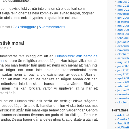
ina djupsinnigheter.
augusti 
maj 201
oppningsvis effektivt, när inte ens en så bildad karl som
april 20
 skilja religionernas hela komplex av levnadsregler, dogmer
novembe
från ateismens enkla hypotes att gudar inte existerar.
juni 200
septemb
maj 200
Postat i
GÃ¤stbloggare
|
5 kommentarer »
april 20
mars 20
februari
januari 
istisk moral
decembe
sti 2007
novembe
oktober
mmenterar mitt inlägg om att en
Humanistisk etik berör de
septemb
rna
snarare än religiösa pseudofrågor. Han frågar vilka som är
augusti
orna om man bortser från guds existens och menar att man inte
juli 2007
ska frågor om man inte antar en transcendental norm.
juni 200
 en sådan norm är oavhängig existensen av gudar). Utan en
maj 200
april 20
han att man inte kan ha mer rätt än någon annan och han
mars 20
t människor inte kan skapa transcendentala värden. Slutligen
februari
ismen inte kan förklara varför vi upplever att vi har ett
januari 
ord är fel.
decembe
novembe
att en Humanistisk etik berör de verkligt etiska frågorna
oktober
a pseudofrågor är att etik handlar om hur vi ska bete oss mot
stisk etik utgår från mänskliga behov och värderingar. Genom
Författare
 tillsammans komma överens om goda etiska riktlinjer för hur vi
Admin
(4
andra. Dessa frågor går alldeles utmärkt att diskutera utan att
Camilla 
Fredrik 
NoWireH