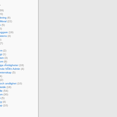
r
39)
20)
skning
(6)
 Moral
(22)
n
(5)
5)
oggare
(19)
istens
(4)
)
(7)
om
(2)
gi
(1)
ism
(3)
dom
(9)
ga rÃ¤ttigheter
(18)
nde frÃ¥n Admin
(4)
etenskap
(5)
4)
(2)
 och andlighet
(10)
kritik
(18)
le
(54)
sm
(30)
i
(5)
ng
(4)
ap
(10)