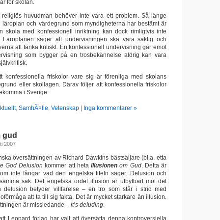
ar för skolan.
n religiös huvudman behöver inte vara ett problem. Så länge
en läroplan och värdegrund som myndigheterna har bestämt är
 En skola med konfessionell inriktning kan dock rimligtvis inte
. Läroplanen säger att undervisningen ska vara saklig och
everna att tänka kritiskt. En konfessionell undervisning går emot
ervisning som bygger på en trosbekännelse aldrig kan vara
jälvkritisk.
t konfessionella friskolor vare sig är förenliga med skolans
grund eller skollagen. Därav följer att konfessionella friskolor
rekomma i Sverige.
ktuellt
,
SamhÃ¤lle
,
Vetenskap
|
Inga kommentarer »
m gud
ti 2007
nska översättningen av Richard Dawkins bästsäljare (bl.a. etta
e God Delusion
kommer att heta
Illusionen
om Gud
. Detta är
som inte fångar vad den engelska titeln säger. Delusion och
ls samma sak. Det engelska ordet illusion är utbytbart mot det
 delusion betyder villfarelse – en tro som står i strid med
förmåga att ta till sig fakta. Det är mycket starkare än illusion.
ttningen är missledande –
it’s deluding
.
att Leopard förlag har valt att översätta denna kontroversiella