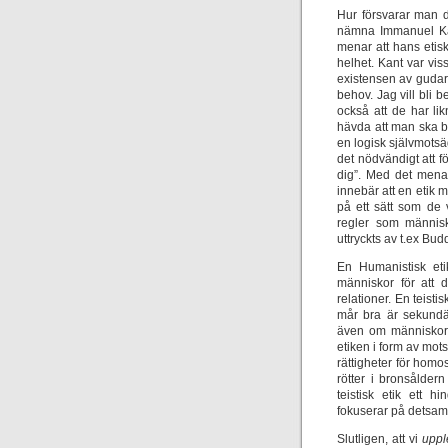
Hur försvarar man då
nämna Immanuel Kan
menar att hans etis
helhet. Kant var viss
existensen av gudar
behov. Jag vill bli 
också att de har li
hävda att man ska be
en logisk självmotsä
det nödvändigt att 
dig”. Med det mena
innebär att en etik
på ett sätt som de 
regler som människ
uttryckts av t.ex Bud
En Humanistisk et
människor för att
relationer. En teisti
mår bra är sekundärt
även om människor 
etiken i form av mots
rättigheter för homo
rötter i bronsålder
teistisk etik ett 
fokuserar på detsa
Slutligen, att vi
uppl