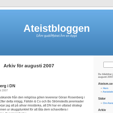
Ateistbloggen
DÃ¤r gudlÃ¶shet Ã¤r en dygd
Arkiv för augusti 2007
Du bläddrar j
augusti 200
Ateism.se
erg i DN
Hem
ti 2007
Ateistis
la kväkande från den religiösa gölen levererar Göran Rosenberg i
Sidor
fter detta inlägg, Fälldin & Co och Bo Strömstedts jeremiader
Om Atei
rjar jag att på allvar misstänka, att DN har en uttalad strategi
nen ur skuggdunklet för att låta dem schavottera i
Arkiv