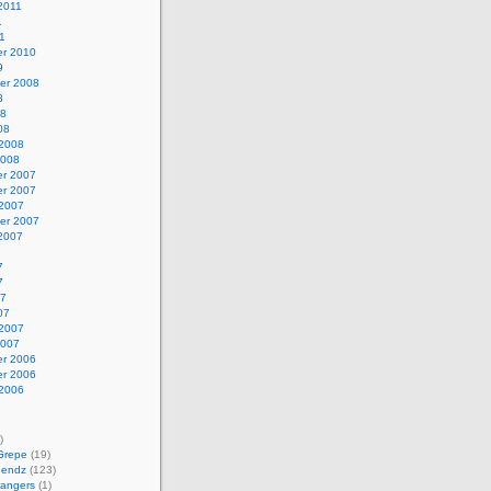
2011
1
11
r 2010
9
er 2008
8
08
08
 2008
2008
r 2007
r 2007
 2007
er 2007
 2007
7
7
07
07
 2007
2007
r 2006
r 2006
 2006
)
Grepe
(19)
Bendz
(123)
angers
(1)