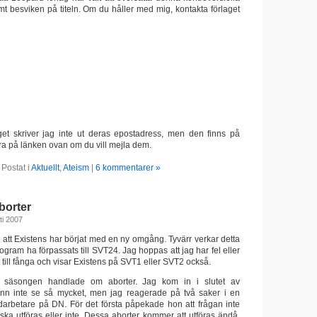
mt besviken på titeln. Om du håller med mig, kontakta förlaget
aget skriver jag inte ut deras epostadress, men den finns på
ra på länken ovan om du vill mejla dem.
Postat i
Aktuellt
,
Ateism
|
6 kommentarer »
borter
ti 2007
 att Existens har börjat med en ny omgång. Tyvärr verkar detta
gram ha förpassats till SVT24. Jag hoppas att jag har fel eller
uft till fånga och visar Existens på SVT1 eller SVT2 också.
ör säsongen handlade om aborter. Jag kom in i slutet av
n inte se så mycket, men jag reagerade på två saker i en
arbetare på DN. För det första påpekade hon att frågan inte
ska utföras eller inte. Dessa aborter kommer att utföras ändå.