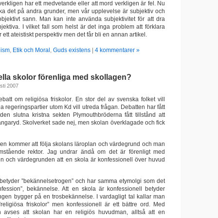
 verkligen har ett medvetande eller att mord verkligen är fel. Nu
ka det på andra grunder, men vår upplevelse är subjektiv och
objektivt sann. Man kan inte använda subjektivitet för att dra
jektiva. I vilket fall som helst är det inga problem att förklara
 ett ateistiskt perspektiv men det får bli en annan artikel.
eism
,
Etik och Moral
,
Guds existens
|
4 kommentarer »
lla skolor förenliga med skollagen?
sti 2007
att om religiösa friskolor. En stor del av svenska folket vill
a regeringspartier utom Kd vill utreda frågan. Debatten har fått
den slutna kristna sekten Plymouthbröderna fått tillstånd att
 Långaryd. Skolverket sade nej, men skolan överklagade och fick
 den kommer att följa skolans läroplan och värdegrund och man
omstående rektor. Jag undrar ändå om det är förenligt med
en och värdegrunden att en skola är konfessionell över huvud
l betyder ”bekännelsetrogen” och har samma etymolgi som det
fession”, bekännelse. Att en skola är konfessionell betyder
ingen bygger på en trosbekännelse. I vardagligt tal kallar man
”religiösa friskolor” men konfessionell är ett bättre ord. Med
an avses att skolan har en religiös huvudman, alltså att en