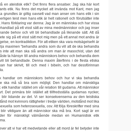
 en ateistisk etik? Det finns flera ansatser. Jag ska här kort
ts etik. Nu finns det mycket att invända mot Kant, men jag
ka grundtes är giltig oavsett vad man anser om hans etik i sin
erligen teist men hans etik är helt rationell och förutsätter inte
. Hans förklaring var denna: Jag är en människa och har vissa
behandlad på ett visst sätt av mina medmänniskor och jag inser
knande behov och vill bli behandlade på liknande sätt. Att då
te sig på ett visst sätt mot mig men på ett annat mot andra är
gelse, en kontradiktion. För att etiken ska vara motsägelsefri är
följa maximen ”behandla andra som du vill att de ska behandla
s inte att man ska slå andra om man är masochist, utan det
 måste ta hänsyn till andra människors behov och behandla dem
vill bli behandlade. Denna maxim återfinns i de flesta etiska
an har skrivit, till och med i bibeln, och har dessförinnan
da.
ik handlar om människors behov och hur vi ska behandla
 de ska må så bra som möjligt. Den handlar om mänskliga
sk etik handlar istället om vår relation till gudarna. Att människor
. Det primära blir istället att tillfredsställa gudarnas nycker,
blir lidande av det. Vi ser konsekvenserna av den teistiska
tånd mot kvinnors rättigheter i tredje världen, motstånd mot lika
sexuella som heterosexuella, osv. Att följa föreskrifter med sina
n blir viktigare än att människor ska må bra. Kort sagt är en
hinder för mänskligt välmående medan en Humanistisk etik
mma.
ever
att vi har ett medvetande eller att mord är fel betyder inte