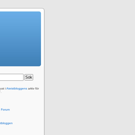
ust i
Ateistbloggens
arkiv för
7.
kt Forum
stbloggen