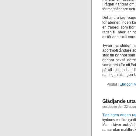
Frågan handlar om le
för motståndare och 
Det andra jag reage
för aborter. Ingen k
en tragedi som bör 
rätten till abort är i
att för den skull vara
Tyvärr har striden m
abortmotståndare som
stöd till kvinnor som
öppnar också dörren
samarbeta för att för
på att striden handl
nämligen att ingen 
Postat i
Etik och 
Glädjande utt
onsdagen den 22 augu
Tidningen dagen ra
kyrkans mellankyrklig
Man skiver också i
ramar utan maktbruk