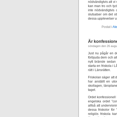
nödvändigtvis att vi
kan man tro och tyc
inte nödvändigtvis 
slutsatser om det ob
dessa
upplevelser
ur
Postat i
At
Är konfessione
söndagen den 26 augu
Just nu pågår en deb
förbjuda dem och all
nytt bränsle sedan 
starta en friskola i
rätt i Länsrätten.
Friskolan säger att
har anställt en ut
skollagen, läroplan
taget.
Ordet konfessionel
engelska ordet ”con
alltså att undervisn
dessa friskolor för 
religiös friskola k