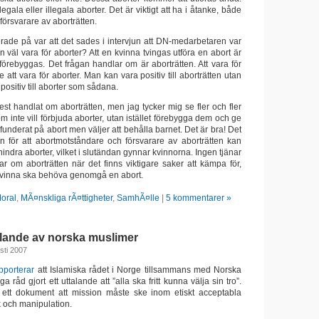
gala eller illegala aborter. Det är viktigt att ha i åtanke, både
försvarare av aborträtten.
rade på var att det sades i intervjun att DN-medarbetaren var
an väl vara för aborter? Att en kvinna tvingas utföra en abort är
förebyggas. Det frågan handlar om är aborträtten. Att vara för
nte att vara för aborter. Man kan vara positiv till aborträtten utan
 positiv till aborter som sådana.
est handlat om aborträtten, men jag tycker mig se fler och fler
 inte vill förbjuda aborter, utan istället förebygga dem och ge
 funderat på abort men väljer att behålla barnet. Det är bra! Det
 för att abortmotståndare och försvarare av aborträtten kan
hindra aborter, vilket i slutändan gynnar kvinnorna. Ingen tjänar
ar om aborträtten när det finns viktigare saker att kämpa för,
kvinna ska behöva genomgå en abort.
Moral
,
MÃ¤nskliga rÃ¤ttigheter
,
SamhÃ¤lle
|
5 kommentarer »
alande av norska muslimer
sti 2007
pporterar
att Islamiska rådet i Norge tillsammans med Norska
a råd gjort ett uttalande att ”alla ska fritt kunna välja sin tro”.
 ett dokument att mission måste ske inom etiskt acceptabla
 och manipulation.