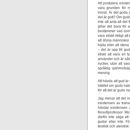
Att postulera exist
vara grunden för m
moral: Är det goda g
det är gott? Om gudar
inte att anta att de
gillar det bara för
bestämmer vad som 
vara etiskt riktigt 
att döma människor ti
häda eller att sten
– det är upp till g
etiskt att vara en 
använder och är såled
nycker, utan att va
språklig självmotsä
mening.
Att hävda att gud är
istället om guds natu
för att det är guds na
Jag menar att det inte
existensen av trans
hävdar existensen a
filosofiprofessor M
därför inte säga at
gudar eller inte. F
teistisk och ateisti