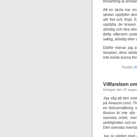
församling är ansvar
Att en skola har e
skolan uppfyller d
allt frid och fröjd.
uppfylla de kraven
allsidig och lära el
detta eftersom und
saklig, allsidig eller s
Därför menar jag at
läroplan, dess värde
inte borde kunna fö
Postat i
A
Villfarelsen o
lördagen den 25 augus
Jag såg att den sve
på Amazon.com)
Th
en felöversättning 
illusion är inte al
svenska ordet, men
verkligheten och en o
Den svenska översä
Jag är väldigt glad 