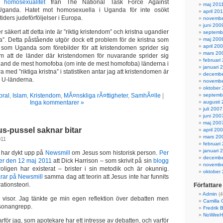
 homosexualitet
från The National Task Force Against
maj 201
Uganda. Hatet mot homosexuella i Uganda för inte osökt
april 20
tiders judeförföljelser i Europa.
novembe
juni 200
säkert att detta inte är ”riktig kristendom” och kristna ugandier
septemb
stna”. Detta påstående utgör dock ett problem för de kristna som
maj 200
april 20
 som Uganda som förebilder för att kristendomen sprider sig
mars 20
om att de länder där kristendomen för nuvarande sprider sig
februari
land de mest homofoba (om inte de mest homofoba) länderna i
januari 
 med ”riktiga kristna” i statistiken antar jag att kristendomen är
decembe
 U-länderna.
novembe
oktober
oral
,
Islam
,
Kristendom
,
MÃ¤nskliga rÃ¤ttigheter
,
SamhÃ¤lle
|
septemb
Inga kommentarer »
augusti
juli 2007
juni 200
maj 200
s-pussel saknar bitar
april 20
mars 20
011
februari
januari 
t har dykt upp på
Newsmill
om Jesus som historisk person.
Per
decembe
ver den 12 maj 2011
att Dick Harrison – som skrivit på sin
blogg
novembe
oligen har existerat – brister i sin metodik och är okunnig.
oktober
varar på Newsmill
samma dag att teorin att Jesus inte har funnits
tionsteori.
Författare
Admin
(4
 visor. Jag tänkte ge min egen reflektion över debatten men
Camilla 
rsonangrepp.
Fredrik 
NoWireH
rför jag, som apotekare har ett intresse av debatten, och varför