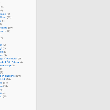
r
39)
20)
skning
(6)
 Moral
(22)
n
(5)
5)
oggare
(19)
istens
(4)
)
(7)
om
(2)
gi
(1)
ism
(3)
dom
(9)
ga rÃ¤ttigheter
(18)
nde frÃ¥n Admin
(4)
etenskap
(5)
4)
(2)
 och andlighet
(10)
kritik
(18)
le
(54)
sm
(30)
i
(5)
ng
(4)
ap
(10)