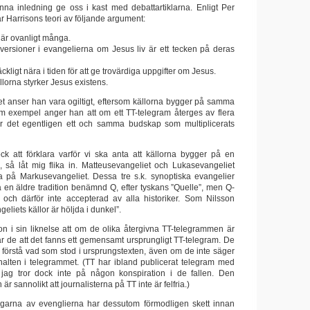
na inledning ge oss i kast med debattartiklarna. Enligt Per
r Harrisons teori av följande argument:
 är ovanligt många.
a versioner i evangelierna om Jesus liv är ett tecken på deras
räckligt nära i tiden för att ge trovärdiga uppgifter om Jesus.
llorna styrker Jesus existens.
et anser han vara ogiltigt, eftersom källorna bygger på samma
Som exempel anger han att om ett TT-telegram återges av flera
 är det egentligen ett och samma budskap som multiplicerats
ck att förklara varför vi ska anta att källorna bygger på en
 så låt mig flika in. Matteusevangeliet och Lukasevangeliet
a på Markusevangeliet. Dessa tre s.k. synoptiska evangelier
å en äldre tradition benämnd Q, efter tyskans ”Quelle”, men Q-
v och därför inte accepterad av alla historiker. Som Nilsson
eliets källor är höljda i dunkel”.
on i sin liknelse att om de olika återgivna TT-telegrammen är
ar de att det fanns ett gemensamt ursprungligt TT-telegram. De
tt förstå vad som stod i ursprungstexten, även om de inte säger
alten i telegrammet. (TT har ibland publicerat telegram med
– jag tror dock inte på någon konspiration i de fallen. Den
är sannolikt att journalisterna på TT inte är felfria.)
ingarna av evenglierna har dessutom förmodligen skett innan