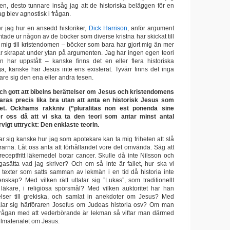
n, desto tunnare insåg jag att de historiska beläggen för en
ag blev agnostisk i frågan.
er jag hur en ansedd historiker,
Dick Harrison
, anför argument
ade ur någon av de böcker som diverse kristna har skickat till
 mig till kristendomen – böcker som bara har gjort mig än mer
ar skrapat under ytan på argumenten. Jag har ingen egen teori
 har uppstått – kanske finns det en eller flera historiska
a, kanske har Jesus inte ens existerat. Tyvärr finns det inga
vare sig den ena eller andra tesen.
och gott att bibelns berättelser om Jesus och kristendomens
laras precis lika bra utan att anta en historisk Jesus som
t. Ockhams rakkniv (”pluralitas non est ponenda sine
er oss då att vi ska ta den teori som antar minst antal
rvigt uttryckt: Den enklaste teorin.
r sig kanske hur jag som apotekare kan ta mig friheten att slå
grarna. Låt oss anta att förhållandet vore det omvända. Säg att
receptfritt läkemedel botar cancer. Skulle då inte Nilsson och
gasätta vad jag skriver? Och om så inte är fallet, hur ska vi
texter som satts samman av lekmän i en tid då historia inte
nskap? Med vilken rätt uttalar sig ”Lukas”, som traditionellt
läkare, i religiösa spörsmål? Med vilken auktoritet har han
nelser till grekiska, och samlat in anekdoter om Jesus? Med
ttalar sig härföraren Josefus om Judeas historia osv? Om man
sfrågan med att vederbörande är lekman så viftar man därmed
llmaterialet om Jesus.