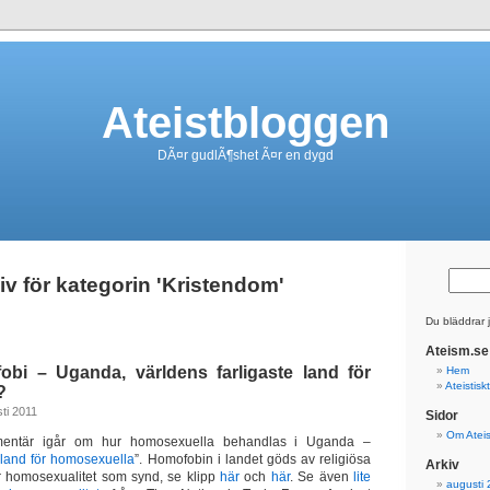
Ateistbloggen
DÃ¤r gudlÃ¶shet Ã¤r en dygd
iv för kategorin 'Kristendom'
Du bläddrar 
Ateism.se
obi – Uganda, världens farligaste land för
Hem
Ateistis
?
ti 2011
Sidor
Om Atei
entär igår om hur homosexuella behandlas i Uganda –
 land för homosexuella
”. Homofobin i landet göds av religiösa
Arkiv
r homosexualitet som synd, se klipp
här
och
här
. Se även
lite
augusti 