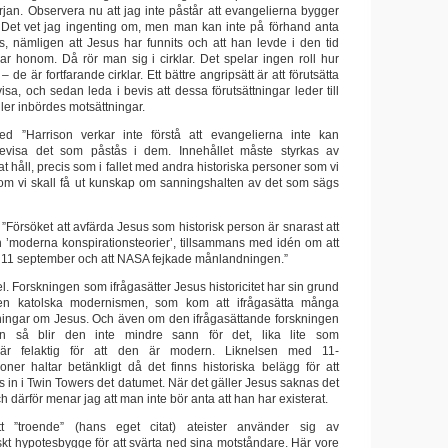
rjan. Observera nu att jag inte påstår att evangelierna bygger
r. Det vet jag ingenting om, men man kan inte på förhand anta
, nämligen att Jesus har funnits och att han levde i den tid
ar honom. Då rör man sig i cirklar. Det spelar ingen roll hur
– de är fortfarande cirklar. Ett bättre angripsätt är att förutsätta
a, och sedan leda i bevis att dessa förutsättningar leder till
ller inbördes motsättningar.
ed ”Harrison verkar inte förstå att evangelierna inte kan
evisa det som påstås i dem. Innehållet måste styrkas av
at håll, precis som i fallet med andra historiska personer som vi
, om vi skall få ut kunskap om sanningshalten av det som sägs
t ”Försöket att avfärda Jesus som historisk person är snarast att
in ’moderna konspirationsteorier’, tillsammans med idén om att
ör 11 september och att NASA fejkade månlandningen.”
fel. Forskningen som ifrågasätter Jesus historicitet har sin grund
den katolska modernismen, som kom att ifrågasätta många
lningar om Jesus. Och även om den ifrågasättande forskningen
n så blir den inte mindre sann för det, lika lite som
g är felaktig för att den är modern. Liknelsen med 11-
oner haltar betänkligt då det finns historiska belägg för att
s in i Twin Towers det datumet. När det gäller Jesus saknas det
h därför menar jag att man inte bör anta att han har existerat.
tt ”troende” (hans eget citat) ateister använder sig av
skt hypotesbygge för att svärta ned sina motståndare. Här vore