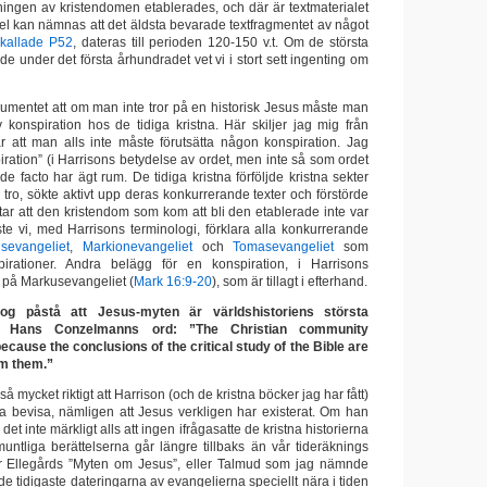
ingen av kristendomen etablerades, och där är textmaterialet
 kan nämnas att det äldsta bevarade textfragmentet av något
 kallade P52
, dateras till perioden 120-150 v.t. Om de största
e under det första århundradet vet vi i stort sett ingenting om
umentet att om man inte tror på en historisk Jesus måste man
v konspiration hos de tidiga kristna. Här skiljer jag mig från
 att man alls inte måste förutsätta någon konspiration. Jag
iration” (i Harrisons betydelse av ordet, men inte så som ordet
de facto har ägt rum. De tidiga kristna förföljde kristna sekter
ro, sökte aktivt upp deras konkurrerande texter och förstörde
ar att den kristendom som kom att bli den etablerade inte var
te vi, med Harrisons terminologi, förklara alla konkurrerande
usevangeliet
,
Markionevangeliet
och
Tomasevangeliet
som
irationer. Andra belägg för en konspiration, i Harrisons
et på Markusevangeliet (
Mark 16:9-20
), som är tillagt i efterhand.
g påstå att Jesus-myten är världshistoriens största
ed Hans Conzelmanns ord: ”The Christian community
because the conclusions of the critical study of the Bible are
om them.”
 mycket riktigt att Harrison (och de kristna böcker jag har fått)
ka bevisa, nämligen att Jesus verkligen har existerat. Om han
r det inte märkligt alls att ingen ifrågasatte de kristna historierna
tliga berättelserna går längre tillbaks än vår tideräknings
var Ellegårds ”Myten om Jesus”, eller Talmud som jag nämnde
 de tidigaste dateringarna av evangelierna speciellt nära i tiden