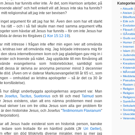
 om Jesus har funnits eller inte. Är det, som Harrison antyder, på
Kategorie
troende ateist” och helt enkelt vill att Jesus inte ska ha funnits?
Aktuellt
(
 mitt religionshat att jag inte ser bevisen?
Ateism
(
Bibelfor
t inget argument för att jag har fel. Även den som har ett starkt
Etik och
Evolutio
 ha rätt – och i så fall skulle man med samma argument vifta
Filosofi
(
ologeter som hävdar att Jesus har funnits – för om inte Jesus har
GÃ¤stbl
döda är deras tro förgäves (
1 Kor 15:12-19
).
Guds ex
Humor
(5
ar mitt intresse i frågan inte efter min egen iver att omvända
Internet
om, kristnas iver att omvända mig. Jag började intressera mig för
Islam
(8)
r den stora internetboomen kom och jag gladeligen gav mig in i
Judend
ister och troende på nätet. Jag upptäckte till min förvåning att
Kosmolo
vände evangelierna som historieböcker, samtidigt som
Kreation
Kristen
 att dessa är skrivna av anonyma personer minst 3 decennier
MÃ¤nskli
e död. (Även om vi daterar Markusevangeliet till år 65 v.t., som
Meddela
ingen – omhuldad av kristna apologeter – så är det ca 30 år
Pseudov
e korsfästelse).
Rasism
(
Religion
å hur dåligt underbyggda apologeternas argument var. Man
Religion
som
Josefus
,
Tacitus
,
Suetonius
och till och med
Talmud
som
Religions
 för Jesus existens, utan att ens nämna problemen med ovan
SamhÃ¤l
mud skriver t.ex om tre olika Jesus som alla ger problem för
Sekulari
Sociolog
är den historiske Jesus, och Josefus ”
Testimonium Flavianum
”
Utveckli
nterpolation).
Vetensk
ar att Jesus hade existerat som en historisk person, kanske
 ledare som trollade för en hänförd publik (Jfr
Uri Geller
),
efter sin död tillskrivits diverse mirakler, men ju mer jag