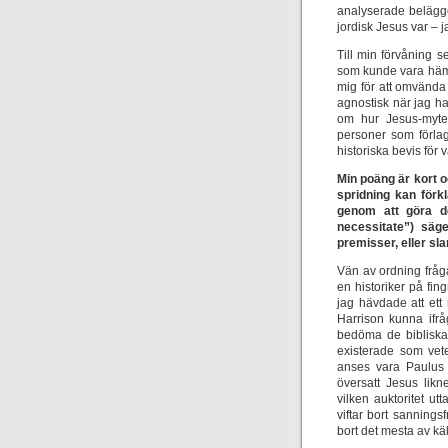
analyserade belägge
jordisk Jesus var – j
Till min förvåning s
som kunde vara hämt
mig för att omvända
agnostisk när jag h
om hur Jesus-myten
personer som förlag
historiska bevis för 
Min poäng är kort 
spridning kan förk
genom att göra de
necessitate”) säg
premisser, eller sla
Vän av ordning fråga
en historiker på fin
jag hävdade att ett 
Harrison kunna ifrå
bedöma de bibliska 
existerade som vete
anses vara Paulus 
översatt Jesus lik
vilken auktoritet u
viftar bort sanning
bort det mesta av kä