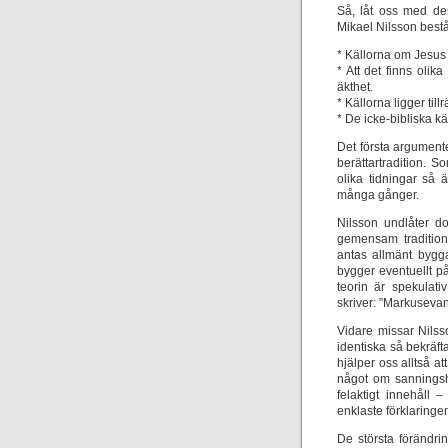
Så, låt oss med den
Mikael Nilsson bestå
* Källorna om Jesus
* Att det finns olik
äkthet.
* Källorna ligger till
* De icke-bibliska kä
Det första argument
berättartradition. 
olika tidningar så
många gånger.
Nilsson undlåter do
gemensam tradition,
antas allmänt bygg
bygger eventuellt p
teorin är spekulati
skriver: ”Markusevang
Vidare missar Nilss
identiska så bekräft
hjälper oss alltså a
något om sanningsh
felaktigt innehåll 
enklaste förklaringen 
De största förändr