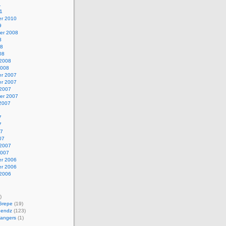
1
11
r 2010
9
er 2008
8
08
08
 2008
2008
r 2007
r 2007
 2007
er 2007
 2007
7
7
07
07
 2007
2007
r 2006
r 2006
 2006
)
Grepe
(19)
Bendz
(123)
angers
(1)