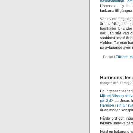
desinformation om
Homosexuality in 
tankarna till gångna 
Vän av ordning säger 
är inte ”riktiga kri
framhåller U-länder
där. Jag slår vad 
snabbast också är b
världen. Tar man bara
på avtagande även i
Postat i
Etik och M
Harrisons Jesu
tisdagen den 17 maj 2
En intressant debat
Mikael Nilsson skri
på SvD
att Jesus tr
Harrison i sin tur s
är en moden konspira
Hårda ord och inga
försöka undvika pe
Först en bakgrund va