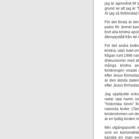
jag är agnostisk till
grund av att jag är ”
Är jag så förblindad i
För det första är de
patos för ämnet kan
bort alla kristna ap
återuppstått från de 
För det andra bottn
kristna, utan tvärt 
frågan runt 1996 nä
diskussioner med ate
många kristna an
forskningen visade
efter Jesus förmodad
är den äldsta dater
efter Jesus förmodad
Jag upptäckte ocks
radar upp namn 
”historiska bevis”
nämnda texter. (Tal
kristendomen om de 
är en tydlig kristen i
Min utgångspunkt v
som en karismatisk
kanske en man som 