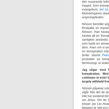
den nuvarande tolkn
magert. Som exempel
evangelium,
det så
förändringarna skedd
ursprungstexten.
Nilsson bemöter arg
förutsätta en massi
Nilsson. Han hävdar
hävdar att en ”konsp
vanligtvis används) 
som hade en annan t
dem. Även om vi ant
en konspiration mås
texter såsom
Petr
produkter av konsp
terminologi, är slut
Jag vågar med fo
konspiration. M
continues to exist 
largely withheld fr
Nilsson påpekar också
utgår från det de s
inte har existerat bli
om Jesus. Om de mun
början (se t.ex Al
tidigare) är inte ens