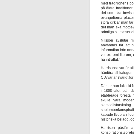
med traditionens bö
på äldre traditione
det som ska bevisas
evangelierna placer
stora cirklar man tar 
det man ska motbevis
orimliga slutsatser e
Nilsson avslutar m
användas för att b
information från ann
vet extremt lite om
ha inträffat.”
Harrisons svar är at
hänföra till kategor
CIA var ansvarigt f
Där tar han faktiskt 
i 1800-talet och 
etablerade förestäl
skulle vara moder
stamcellsforsknin
septemberkonspirati
kapade flygplan flög
historiska belägg, oc
Harrison påstår a
konspirationsteoreti