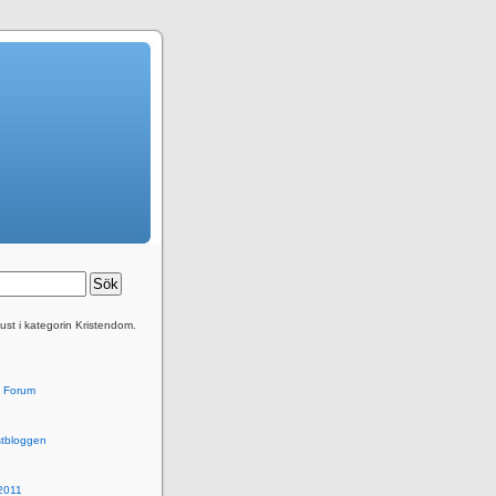
just i kategorin Kristendom.
kt Forum
stbloggen
2011