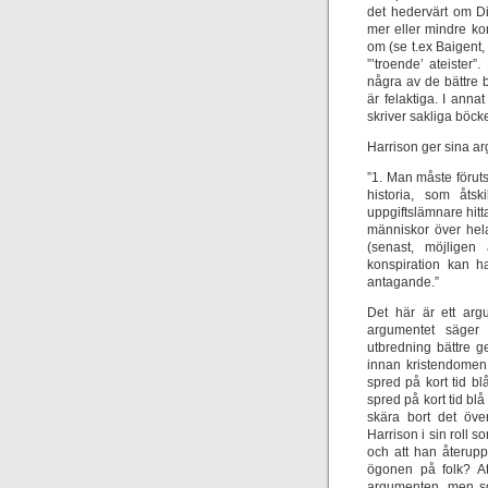
det hedervärt om Di
mer eller mindre ko
om (se t.ex Baigent
”’troende’ ateister
några av de bättre 
är felaktiga. I anna
skriver sakliga böck
Harrison ger sina ar
”1. Man måste föruts
historia, som åtsk
uppgiftslämnare hitt
människor över hela
(senast, möjligen 
konspiration kan h
antagande.”
Det här är ett arg
argumentet säger f
utbredning bättre 
innan kristendomen 
spred på kort tid b
spred på kort tid bl
skära bort det öve
Harrison i sin roll s
och att han återup
ögonen på folk? At
argumenten, men som