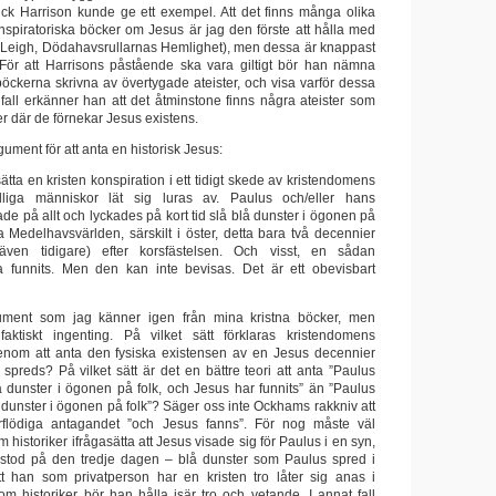
ck Harrison kunde ge ett exempel. Att det finns många olika
nspiratoriska böcker om Jesus är jag den förste att hålla med
, Leigh, Dödahavsrullarnas Hemlighet), men dessa är knappast
”. För att Harrisons påstående ska vara giltigt bör han nämna
böckerna skrivna av övertygade ateister, och visa varför dessa
t fall erkänner han att det åtminstone finns några ateister som
er där de förnekar Jesus existens.
gument för att anta en historisk Jesus:
ätta en kristen konspiration i ett tidigt skede av kristendomens
illiga människor lät sig luras av. Paulus och/eller hans
ade på allt och lyckades på kort tid slå blå dunster i ögonen på
 Medelhavsvärlden, särskilt i öster, detta bara två decennier
även tidigare) efter korsfästelsen. Och visst, en sådan
a funnits. Men den kan inte bevisas. Det är ett obevisbart
ument som jag känner igen från mina kristna böcker, men
aktiskt ingenting. På vilket sätt förklaras kristendomens
genom att anta den fysiska existensen av en Jesus decennier
spreds? På vilket sätt är det en bättre teori att anta ”Paulus
lå dunster i ögonen på folk, och Jesus har funnits” än ”Paulus
å dunster i ögonen på folk”? Säger oss inte Ockhams rakkniv att
rflödiga antagandet ”och Jesus fanns”. För nog måste väl
om historiker ifrågasätta att Jesus visade sig för Paulus i en syn,
pstod på den tredje dagen – blå dunster som Paulus spred i
t han som privatperson har en kristen tro låter sig anas i
 historiker bör han hålla isär tro och vetande. I annat fall