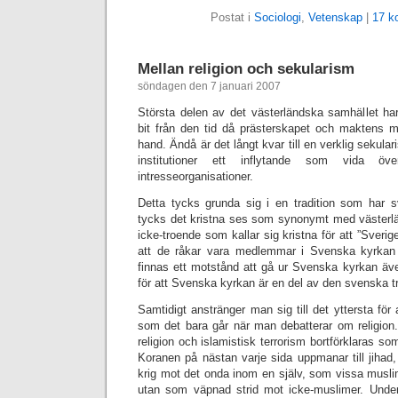
Postat i
Sociologi
,
Vetenskap
|
17 k
Mellan religion och sekularism
söndagen den 7 januari 2007
Största delen av det västerländska samhället har
bit från den tid då prästerskapet och maktens mä
hand. Ändå är det långt kvar till en verklig sekular
institutioner ett inflytande som vida öv
intresseorganisationer.
Detta tycks grunda sig i en tradition som har sv
tycks det kristna ses som synonymt med västerlän
icke-troende som kallar sig kristna för att ”Sverige
att de råkar vara medlemmar i Svenska kyrkan
finnas ett motstånd att gå ur Svenska kyrkan äv
för att Svenska kyrkan är en del av den svenska t
Samtidigt anstränger man sig till det yttersta för a
som det bara går när man debatterar om religion. 
religion och islamistisk terrorism bortförklaras som
Koranen på nästan varje sida uppmanar till jihad,
krig mot det onda inom en själv, som vissa musli
utan som väpnad strid mot icke-muslimer. Under