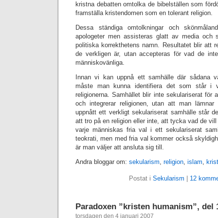
kristna debatten omtolka de bibelställen som förd
framställa kristendomen som en tolerant religion.
Dessa ständiga omtolkningar och skönmåland
apologeter men assisteras glatt av media och s
politiska korrekthetens namn. Resultatet blir att r
de verkligen är, utan accepteras för vad de inte
människovänliga.
Innan vi kan uppnå ett samhälle där sådana vä
måste man kunna identifiera det som står i v
religionerna. Samhället blir inte sekulariserat fö
och integrerar religionen, utan att man lämn
uppnått ett verkligt sekulariserat samhälle står d
att tro på en religion eller inte, att tycka vad de v
varje människas fria val i ett sekulariserat samhä
teokrati, men med fria val kommer också skyldigh
är man väljer att ansluta sig till.
Andra bloggar om:
sekularism
,
religion
,
islam
,
kri
Postat i
Sekularism
|
12 komme
Paradoxen ”kristen humanism”, del 
torsdagen den 4 januari 2007