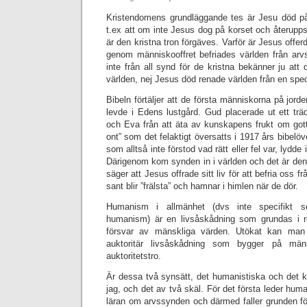
Kristendomens grundläggande tes är Jesu död på
t.ex att om inte Jesus dog på korset och återupp
är den kristna tron förgäves. Varför är Jesus offerd
genom människooffret befriades världen från arv
inte från all synd för de kristna bekänner ju att 
världen, nej Jesus död renade världen från en spec
Bibeln förtäljer att de första människorna på jo
levde i Edens lustgård. Gud placerade ut ett tr
och Eva från att äta av kunskapens frukt om gott
ont” som det felaktigt översatts i 1917 års bibelö
som alltså inte förstod vad rätt eller fel var, lydde
Därigenom kom synden in i världen och det är d
säger att Jesus offrade sitt liv för att befria oss fr
sant blir ”frälsta” och hamnar i himlen när de dör.
Humanism i allmänhet (dvs inte specifikt s
humanism) är en livsåskådning som grundas i 
försvar av mänskliga värden. Utökat kan man 
auktoritär livsåskådning som bygger på mäns
auktoritetstro.
Är dessa två synsätt, det humanistiska och det kr
jag, och det av två skäl. För det första leder huma
läran om arvssynden och därmed faller grunden f