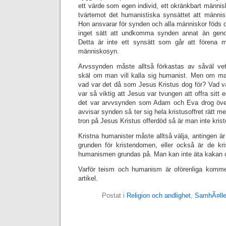
ett värde som egen individ, ett okränkbart männi
tvärtemot det humanistiska synsättet att männis
Hon ansvarar för synden och alla människor föds 
inget sätt att undkomma synden annat än geno
Detta är inte ett synsätt som går att förena
människosyn.
Arvssynden måste alltså förkastas av såväl ve
skäl om man vill kalla sig humanist. Men om ma
vad var det då som Jesus Kristus dog för? Vad v
var så viktig att Jesus var tvungen att offra sitt eg
det var arvvsynden som Adam och Eva drog öv
avvisar synden så ter sig hela kristusoffret rätt 
tron på Jesus Kristus offerdöd så är man inte krist
Kristna humanister måste alltså välja, antingen ä
grunden för kristendomen, eller också är de kr
humanismen grundas på. Man kan inte äta kakan o
Varför teism och humanism är oförenliga kommer
artikel.
Postat i
Religion och andlighet
,
SamhÃ¤ll