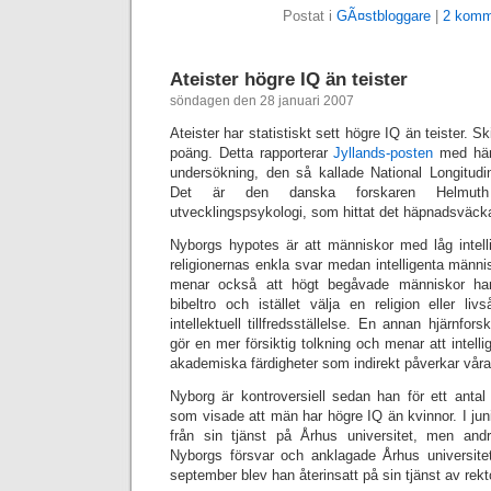
Postat i
GÃ¤stbloggare
|
2 komm
Ateister högre IQ än teister
söndagen den 28 januari 2007
Ateister har statistiskt sett högre IQ än teister. S
poäng. Detta rapporterar
Jyllands-posten
med hänv
undersökning, den så kallade National Longitud
Det är den danska forskaren Helmuth
utvecklingspsykologi, som hittat det häpnadsväcka
Nyborgs hypotes är att människor med låg intelli
religionernas enkla svar medan intelligenta männ
menar också att högt begåvade människor har
bibeltro och istället välja en religion eller l
intellektuell tillfredsställelse. En annan hjärnfo
gör en mer försiktig tolkning och menar att intelli
akademiska färdigheter som indirekt påverkar våra 
Nyborg är kontroversiell sedan han för ett antal
som visade att män har högre IQ än kvinnor. I juni
från sin tjänst på Århus universitet, men andr
Nyborgs försvar och anklagade Århus universitet 
september blev han återinsatt på sin tjänst av rekto