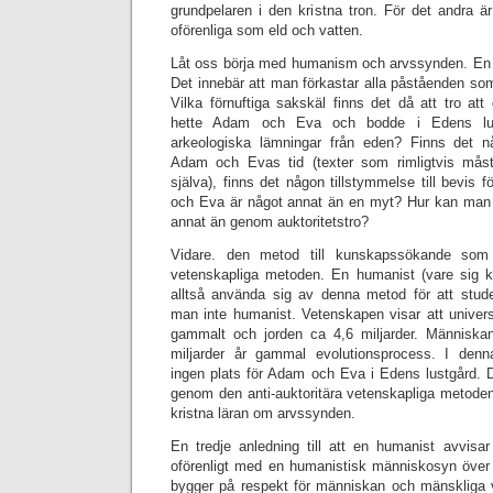
grundpelaren i den kristna tron. För det andra 
oförenliga som eld och vatten.
Låt oss börja med humanism och arvssynden. En hu
Det innebär att man förkastar alla påståenden som
Vilka förnuftiga sakskäl finns det då att tro at
hette Adam och Eva och bodde i Edens lus
arkeologiska lämningar från eden? Finns det nå
Adam och Evas tid (texter som rimligtvis mås
själva), finns det någon tillstymmelse till bevis 
och Eva är något annat än en myt? Hur kan man 
annat än genom auktoritetstro?
Vidare. den metod till kunskapssökande som ä
vetenskapliga metoden. En humanist (vare sig kr
alltså använda sig av denna metod för att stude
man inte humanist. Vetenskapen visar att univers
gammalt och jorden ca 4,6 miljarder. Människan
miljarder år gammal evolutionsprocess. I denna
ingen plats för Adam och Eva i Edens lustgård. De
genom den anti-auktoritära vetenskapliga metoden
kristna läran om arvssynden.
En tredje anledning till att en humanist avvisa
oförenligt med en humanistisk människosyn öve
bygger på respekt för människan och mänskliga 