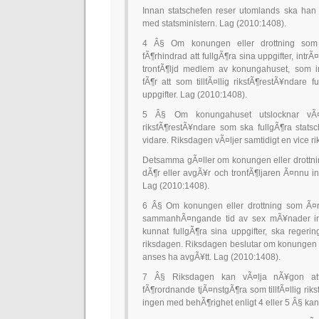
Innan statschefen reser utomlands ska han
med statsministern. Lag (2010:1408).
4 Â§ Om konungen eller drottning som 
fÃ¶rhindrad att fullgÃ¶ra sina uppgifter, intr
tronfÃ¶ljd medlem av konungahuset, som in
fÃ¶r att som tillfÃ¤llig riksfÃ¶restÃ¥ndare f
uppgifter. Lag (2010:1408).
5 Â§ Om konungahuset utslocknar vÃ¤
riksfÃ¶restÃ¥ndare som ska fullgÃ¶ra statsch
vidare. Riksdagen vÃ¤ljer samtidigt en vice r
Detsamma gÃ¤ller om konungen eller drottni
dÃ¶r eller avgÃ¥r och tronfÃ¶ljaren Ã¤nnu inte
Lag (2010:1408).
6 Â§ Om konungen eller drottning som Ã¤r
sammanhÃ¤ngande tid av sex mÃ¥nader inte 
kunnat fullgÃ¶ra sina uppgifter, ska regerin
riksdagen. Riksdagen beslutar om konungen e
anses ha avgÃ¥tt. Lag (2010:1408).
7 Â§ Riksdagen kan vÃ¤lja nÃ¥gon att 
fÃ¶rordnande tjÃ¤nstgÃ¶ra som tillfÃ¤llig ri
ingen med behÃ¶righet enligt 4 eller 5 Â§ kan