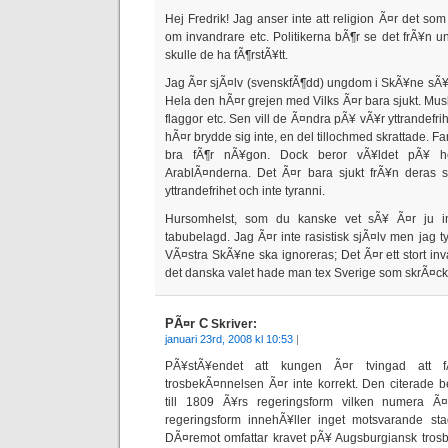
Hej Fredrik! Jag anser inte att religion Ã¤r det so
om invandrare etc. Politikerna bÃ¶r se det frÃ¥n
skulle de ha fÃ¶rstÃ¥tt.
Jag Ã¤r sjÃ¤lv (svenskfÃ¶dd) ungdom i SkÃ¥ne sÃ¥ 
Hela den hÃ¤r grejen med Vilks Ã¤r bara sjukt. Mu
flaggor etc. Sen vill de Ã¤ndra pÃ¥ vÃ¥r yttrandefr
hÃ¤r brydde sig inte, en del tillochmed skrattade. Fa
bra fÃ¶r nÃ¥gon. Dock beror vÃ¥ldet pÃ¥ he
ArablÃ¤nderna. Det Ã¤r bara sjukt frÃ¥n deras 
yttrandefrihet och inte tyranni.
Hursomhelst, som du kanske vet sÃ¥ Ã¤r ju i
tabubelagd. Jag Ã¤r inte rasistisk sjÃ¤lv men jag ty
VÃ¤stra SkÃ¥ne ska ignoreras; Det Ã¤r ett stort inv
det danska valet hade man tex Sverige som skrÃ¤c
PÃ¤r C
Skriver:
januari 23rd, 2008 kl 10:53
|
PÃ¥stÃ¥endet att kungen Ã¤r tvingad att f
trosbekÃ¤nnelsen Ã¤r inte korrekt. Den citerade
till 1809 Ã¥rs regeringsform vilken numera 
regeringsform innehÃ¥ller inget motsvarande st
DÃ¤remot omfattar kravet pÃ¥ Augsburgiansk trosb