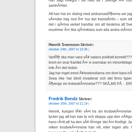
han sagt nÃ¥got i stil med att i Sverige Ã¤r mus
samhÃ¤llet.
Att han har en dialog med ambassadÃ¶rerna ser jag 
vÃ¤nder mig mot Ã¤r hur det framstÃ¤lls – som e
det i sjÃ¤lva verket handlar om att beskriva att Sver
muslimer Ã¤r lika sjÃ¤lvklara som alla andra mÃ¤nn
Henrik Svensson
Skriver:
oktober 24th, 2007 kl 19:36
|
VarfÃ¶r ska man vara sÃ¥ satans politiskt korrekt???
Inom en snar framtid Ã¤r vi svenskar en minoritetsgr
inte Ã¤r det redan.
Jag har inget emot Ã¥sneknullarna om dom bara hÃ¥l
Svea rike har blivit invaderat och det finns type
Ã¶verge sin trobeskÃ¤nnelse??? SKÃ„MS PÃ… ER!!!
Fredrik Bendz
Skriver:
oktober 25th, 2007 kl 21:19
|
Henrik, kungen fÃ¥r vÃ¤l ha sin trosbekÃ¤nnelse
tycker jag att han kan ta och stoppa upp den nÃ¥g
hans rÃ¤tt att ha den sÃ¥ lÃ¤nge det Ã¤r frivilligt. 
vilken trosbekÃ¤nnelse han vill, eller ingen alls. 