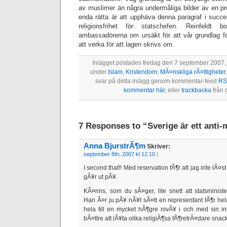
av muslimer än några undermåliga bilder av en pr
enda rätta är att upphäva denna paragraf i succe
religionsfrihet för statschefen. Reinfeld
ambassadörerna om ursäkt för att vår grundlag 
att verka för att lagen skrivs om.
Inlägget postades fredag den 7 september 2007, k
under
Islam
,
Kristendom
,
MÃ¤nskliga rÃ¤ttigheter
svar på detta inlägg genom kommentar-feed
RS
kommentar här
, eller
trackbacka
från 
7 Responses to “Sverige är ett anti-
Anna BjurstrÃ¶m
Skriver:
september 8th, 2007 kl 12:10
|
I second that!! Med reservation fÃ¶r att jag inte lÃ¤
gÃ¥r ut pÃ¥.
KÃ¤nns, som du sÃ¤ger, lite snett att statsminist
Han Ã¤r ju pÃ¥ nÃ¥t sÃ¤tt en representant fÃ¶r hel
hela till en mycket hÃ¶gre nivÃ¥ i och med sin in
bÃ¤ttre att lÃ¥ta olika religiÃ¶sa fÃ¶retrÃ¤dare snac