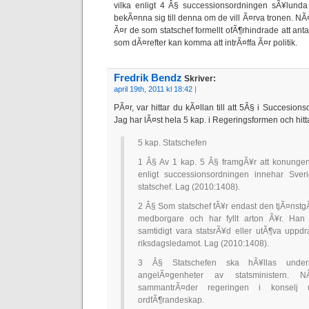
vilka enligt 4 Â§ successionsordningen sÃ¥lunda
bekÃ¤nna sig till denna om de vill Ã¤rva tronen. NÃ
Ã¤r de som statschef formellt ofÃ¶rhindrade att a
som dÃ¤refter kan komma att intrÃ¤ffa Ã¤r politik.
Fredrik Bendz
Skriver:
april 19th, 2011 kl 18:42
|
PÃ¤r, var hittar du kÃ¤llan till att 5Â§ i Succesi
Jag har lÃ¤st hela 5 kap. i Regeringsformen och hitt
5 kap. Statschefen
1 Â§ Av 1 kap. 5 Â§ framgÃ¥r att konungen 
enligt successionsordningen innehar Sveri
statschef. Lag (2010:1408).
2 Â§ Som statschef fÃ¥r endast den tjÃ¤nst
medborgare och har fyllt arton Ã¥r. Han 
samtidigt vara statsrÃ¥d eller utÃ¶va uppd
riksdagsledamot. Lag (2010:1408).
3 Â§ Statschefen ska hÃ¥llas underr
angelÃ¤genheter av statsministern. 
sammantrÃ¤der regeringen i konselj u
ordfÃ¶randeskap.