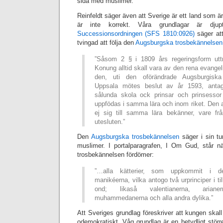
sida med muslimer.
Reinfeldt säger även att Sverige är ett land som ä
är inte korrekt. Våra grundlagar är djup
Successionsordningen (SFS 1810:0926)
säger att
tvingad att följa den
Augsburgska trosbekännelsen
”Såsom 2 § i 1809 års regeringsform uttr
Konung alltid skall vara av den rena evange
den, uti den oförändrade Augsburgisk
Uppsala mötes beslut av år 1593, antag
sålunda skola ock prinsar och prinsessor
uppfödas i samma lära och inom riket. Den 
ej sig till samma lära bekänner, vare frå
utesluten.”
Den
Augsburgska trosbekännelsen
säger i sin tu
muslimer. I portalparagrafen, I Om Gud, står n
trosbekännelsen fördömer:
”…alla kätterier, som uppkommit i 
manikéerna, vilka antogo två urprinciper i t
ond; likaså valentianerna, arianer
muhammedanerna och alla andra dylika.”
Att Sveriges grundlag föreskriver att kungen skal
odemokratiskt. Våg grundlag är en betydligt större