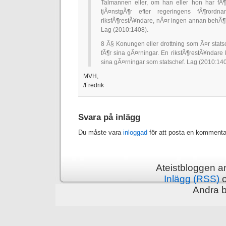
Talmannen eller, om han eller hon har fÃ¶r
tjÃ¤nstgÃ¶r efter regeringens fÃ¶rordna
riksfÃ¶restÃ¥ndare, nÃ¤r ingen annan behÃ¶r
Lag (2010:1408).
8 Â§ Konungen eller drottning som Ã¤r statsc
fÃ¶r sina gÃ¤rningar. En riksfÃ¶restÃ¥ndare 
sina gÃ¤rningar som statschef. Lag (2010:140
MVH,
/Fredrik
Svara på inlägg
Du måste vara
inloggad
för att posta en kommenta
Ateistbloggen a
Inlägg (RSS)
Andra 