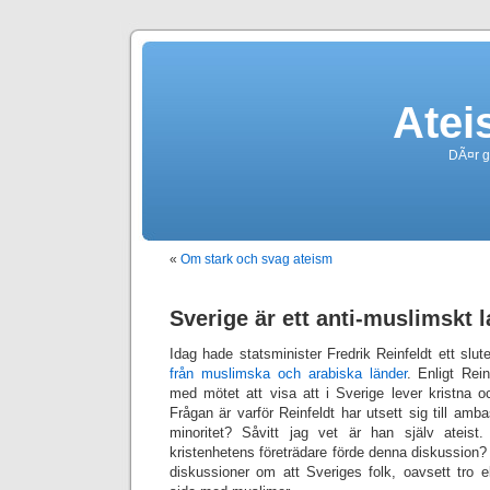
Atei
DÃ¤r g
«
Om stark och svag ateism
Sverige är ett anti-muslimskt 
Idag hade statsminister Fredrik Reinfeldt ett slut
från muslimska och arabiska länder
. Enligt Rein
med mötet att visa att i Sverige lever kristna o
Frågan är varför Reinfeldt har utsett sig till amb
minoritet? Såvitt jag vet är han själv ateist
kristenhetens företrädare förde denna diskussion? R
diskussioner om att Sveriges folk, oavsett tro ell