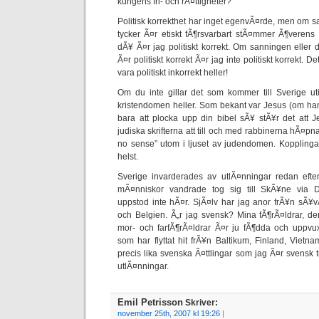
kungens fri- och rÃ¤ttigheter?
Politisk korrekthet har inget egenvÃ¤rde, men om s
tycker Ã¤r etiskt fÃ¶rsvarbart stÃ¤mmer Ã¶verens 
dÃ¥ Ã¤r jag politiskt korrekt. Om sanningen eller d
Ã¤r politiskt korrekt Ã¤r jag inte politiskt korrekt. 
vara politiskt inkorrekt heller!
Om du inte gillar det som kommer till Sverige uti
kristendomen heller. Som bekant var Jesus (om han
bara att plocka upp din bibel sÃ¥ stÃ¥r det att 
judiska skrifterna att till och med rabbinerna hÃ¤
no sense” utom i ljuset av judendomen. Kopplin
helst.
Sverige invarderades av utlÃ¤nningar redan efte
mÃ¤nniskor vandrade tog sig till SkÃ¥ne via 
uppstod inte hÃ¤r. SjÃ¤lv har jag anor frÃ¥n sÃ¥
och Belgien. Ã„r jag svensk? Mina fÃ¶rÃ¤ldrar, de
mor- och farfÃ¶rÃ¤ldrar Ã¤r ju fÃ¶dda och uppv
som har flyttat hit frÃ¥n Baltikum, Finland, Viet
precis lika svenska Ã¤ttlingar som jag Ã¤r svensk tro
utlÃ¤nningar.
Emil Petrisson
Skriver:
november 25th, 2007 kl 19:26
|