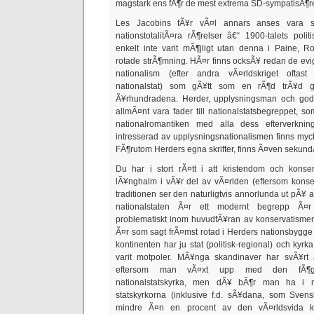
magstark ens fÃ¶r de mest extrema SD-sympatisÃ¶r
Les Jacobins fÃ¥r vÃ¤l annars anses vara st
nationstotalitÃ¤ra rÃ¶relser â€“ 1900-talets poli
enkelt inte varit mÃ¶jligt utan denna i Paine, 
rotade strÃ¶mning. HÃ¤r finns ocksÃ¥ redan de evi
nationalism (efter andra vÃ¤rldskriget oftas
nationalstat) som gÃ¥tt som en rÃ¶d trÃ¥d
Ã¥rhundradena. Herder, upplysningsman och go
allmÃ¤nt vara fader till nationalstatsbegreppet, so
nationalromantiken med alla dess efterverkn
intresserad av upplysningsnationalismen finns mycket 
FÃ¶rutom Herders egna skrifter, finns Ã¤ven sekundÃ¤
Du har i stort rÃ¤tt i att kristendom och kons
lÃ¥nghalm i vÃ¥r del av vÃ¤rlden (eftersom konserv
traditionen ser den naturligtvis annorlunda ut pÃ¥ 
nationalstaten Ã¤r ett modernt begrepp Ã¤r 
problematiskt inom huvudfÃ¥ran av konservatisme
Ã¤r som sagt frÃ¤mst rotad i Herders nationsbygge 
kontinenten har ju stat (politisk-regional) och kyrka 
varit motpoler. MÃ¥nga skandinaver har svÃ¥rt a
eftersom man vÃ¤xt upp med den fÃ¶ga 
nationalstatskyrka, men dÃ¥ bÃ¶r man ha i m
statskyrkorna (inklusive f.d. sÃ¥dana, som Sven
mindre Ã¤n en procent av den vÃ¤rldsvida kr