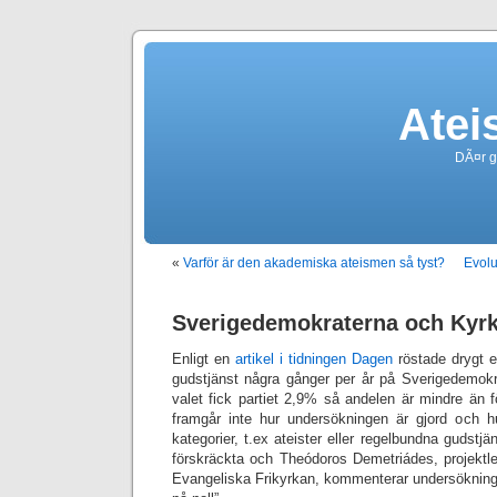
Atei
DÃ¤r g
«
Varför är den akademiska ateismen så tyst?
Evolu
Sverigedemokraterna och Kyr
Enligt en
artikel i tidningen Dagen
röstade drygt 
gudstjänst några gånger per år på Sverigedemokra
valet fick partiet 2,9% så andelen är mindre än fö
framgår inte hur undersökningen är gjord och h
kategorier, t.ex ateister eller regelbundna gudst
förskräckta och Theódoros Demetriádes, projektle
Evangeliska Frikyrkan, kommenterar undersökning