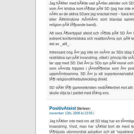
Jag hÃ¥ller med bÃ¥de vad gÃ¤ller ateister och SD o
som Ã¤r kristna som rÃ¶star pÃ¥ SD (jag har inte mÃ
nÃ¥n av de aktiva SDare jag snackat med – bara krist
eller Ã¥tminstone mÃ¤hÃ¤n som blandar samma
religion pÃ¥ lÃ¶pande band).
Att vara Ã¶vertygad ateist och rÃ¶sta pÃ¥ SD Ã¤r 
extremt konformistiska och reaktionÃ¤ra syn pÃ¥ k
del av _allt_.
Intressant nog Ã¤r jag inte en ovÃ¤n av SDs idag 
restriktiva syn pÃ¥ invandring, vilket i princip lite o
tar upp med SD. Det Ã¤r ju SDs syn pÃ¥ moral och e
som vÃ¤rsta hippies i jÃ¤mfÃ¶relse som Ã¤r pr
uppmÃ¤rksamma. SD Ã¤r ju ett superkonservativt 
fÃ¶r religionsfrihetsutveckling direkt.
SD stÃ¥r fÃ¶r gammelkristen nedlÃ¥tenhet mot allt 
skulle vilja ta i partiet med tÃ¥ng ens.
PositivAteist
Skriver:
november 12th, 2006 kl 13:55
|
Jag hÃ¥ller inte med om att SD idag har en tÃ¤mlig
invandring. Visst, man har sÃ¥llat bort de mest k
fÃ¶rbjuda utomnordisk adoption och att ”repatriera”