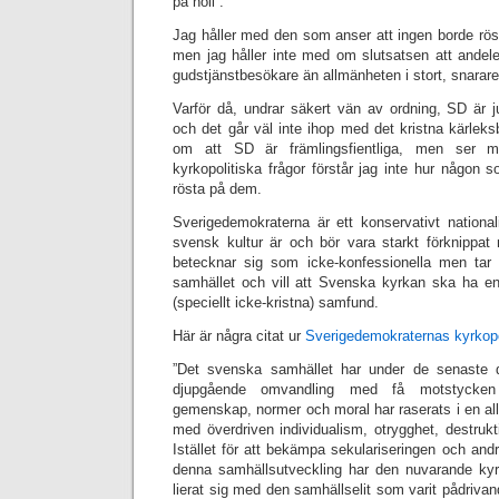
på noll”.
Jag håller med den som anser att ingen borde rö
men jag håller inte med om slutsatsen att andel
gudstjänstbesökare än allmänheten i stort, snarare
Varför då, undrar säkert vän av ordning, SD är ju 
och det går väl inte ihop med det kristna kärlek
om att SD är främlingsfientliga, men ser man
kyrkopolitiska frågor förstår jag inte hur någon s
rösta på dem.
Sverigedemokraterna är ett konservativt national
svensk kultur är och bör vara starkt förknippat
betecknar sig som icke-konfessionella men tar 
samhället och vill att Svenska kyrkan ska ha en 
(speciellt icke-kristna) samfund.
Här är några citat ur
Sverigedemokraternas kyrkopo
”Det svenska samhället har under de senaste 
djupgående omvandling med få motstycken i 
gemenskap, normer och moral har raserats i en all
med överdriven individualism, otrygghet, destruk
Istället för att bekämpa sekulariseringen och andr
denna samhällsutveckling har den nuvarande kyrko
lierat sig med den samhällselit som varit pådriv