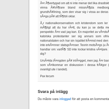
Ã¤r Ã¶vertygad om att ni inte menar det lika drastisk
vinna Ã¥hÃ¶rare bland missnÃ¶jda medborga
grundhÃ¥llning, som den visar sig i vissa av deras 
sÃ¤ga pÃ¥ att fÃ¶rbli oklar.
Ã„r nationalkonservatism och kristendom som le
mÃ¶jligt att du har rÃ¤tt, du kan ju se detta me
perspektiv Ã¤n vad jag kan. En majoritet av vÃ¤stvÃ
katolska protestanter ser sig annars som ofriv
nationalstaten och har sin lojalitet frÃ¤mst med den
inte erkÃ¤nner statsgrÃ¤nser. Teorin motsÃ¤gs ju 
handlar om: varfÃ¶r SD inte lockar kristna vÃ¤ljare. 
dig?
UrsÃ¤kta lÃ¤ngden pÃ¥ inlÃ¤gget, men jag Ã¤r bara s
som vÃ¤lkomnar en diskussion i dessa frÃ¥gor (
ovanligt ute i landet).
Pax tecum
Svara på inlägg
Du måste vara
inloggad
för att posta en kommenta