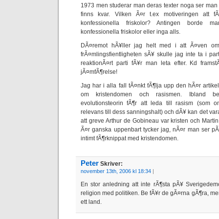
1973 men studerar man deras texter noga ser man a
finns kvar. Vilken Ã¤r t.ex motiveringen att fÃ
konfessionella friskolor? Antingen borde m
konfessionella friskolor eller inga alls.
DÃ¤remot hÃ¥ller jag helt med i att Ã¤ven om
frÃ¤mlingsfientligheten sÃ¥ skulle jag inte ta i pa
reaktionÃ¤rt parti fÃ¥r man leta efter. Kd frams
jÃ¤mfÃ¶relse!
Jag har i alla fall tÃ¤nkt fÃ¶lja upp den hÃ¤r artike
om kristendomen och rasismen. Ibland besk
evolutionsteorin fÃ¶r att leda till rasism (som
relevans till dess sanningshalt) och dÃ¥ kan det va
att greve Arthur de Gobineau var kristen och Martin
Ã¤r ganska uppenbart tycker jag, nÃ¤r man ser pÃ¥
intimt fÃ¶rknippat med kristendomen.
Peter
Skriver:
november 13th, 2006 kl 18:34
|
En stor anledning att inte rÃ¶sta pÃ¥ Sverigedem
religion med politiken. Be fÃ¥r de gÃ¤rna gÃ¶ra, men
ett land.