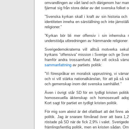
omvandlingen av vårt land och därigenom har man 
fjärmat sig från stora delar av det svenska folke
”Svenska kyrkan skall i kraft av sin historia oc
identiteten inneha en särställning och inte jämst
religioner.”
”Kyrkan bör bli mer offensiv i sin inhemska 
understödja utbredningen av främmande religioner 
Sverigedemokraterna vill alltså motverka seku
kyrkans ”offensiva” mission i Sverige och ge Sve
framför andra trossamfund. Man vill också värna
sammanfattning
av partiets politik:
”Vi förespråkar en moralisk upprustning, vi värnar
och vi vill stärka nationalkänslan, för att på så s
och gemenskap inom det svenska samhället.”
Även i övrigt står SD för en tydligt kristen politi
homosexuella äktenskap och homosexuell adop
Kort sagt för partiet en tydligt kristen politik.
För mig som ateist är det ofattbart att det finns at
politik. Jag är snarare förvånad över att bara 1
röstade på SD när de fick 2,9% i valet. Sverigedem
främlingsfientlig politik, men en kristen sådan. O