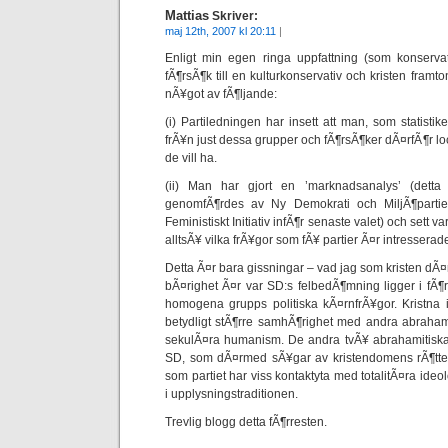
Mattias
Skriver:
maj 12th, 2007 kl 20:11
|
Enligt min egen ringa uppfattning (som konserva
fÃ¶rsÃ¶k till en kulturkonservativ och kristen framto
nÃ¥got av fÃ¶ljande:
(i) Partiledningen har insett att man, som statistike
frÃ¥n just dessa grupper och fÃ¶rsÃ¶ker dÃ¤rfÃ¶r 
de vill ha.
(ii) Man har gjort en ’marknadsanalys’ (detta
genomfÃ¶rdes av Ny Demokrati och MiljÃ¶partiet
Feministiskt Initiativ infÃ¶r senaste valet) och sett 
alltsÃ¥ vilka frÃ¥gor som fÃ¥ partier Ã¤r intresserade 
Detta Ã¤r bara gissningar – vad jag som kristen d
bÃ¤righet Ã¤r var SD:s felbedÃ¶mning ligger i fÃ¶rh
homogena grupps politiska kÃ¤rnfrÃ¥gor. Kristna i
betydligt stÃ¶rre samhÃ¶righet med andra abraham
sekulÃ¤ra humanism. De andra tvÃ¥ abrahamitiska r
SD, som dÃ¤rmed sÃ¥gar av kristendomens rÃ¶tter
som partiet har viss kontaktyta med totalitÃ¤ra ide
i upplysningstraditionen.
Trevlig blogg detta fÃ¶rresten.