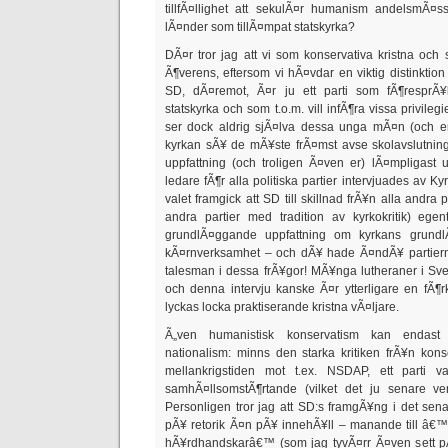
tillfÃ¤llighet att sekulÃ¤r humanism andelsmÃ¤ss
lÃ¤nder som tillÃ¤mpat statskyrka?
DÃ¤r tror jag att vi som konservativa kristna och
Ã¶verens, eftersom vi hÃ¤vdar en viktig distinktion
SD, dÃ¤remot, Ã¤r ju ett parti som fÃ¶resprÃ¥k
statskyrka och som t.o.m. vill infÃ¶ra vissa privileg
ser dock aldrig sjÃ¤lva dessa unga mÃ¤n (och en
kyrkan sÃ¥ de mÃ¥ste frÃ¤mst avse skolavslutninga
uppfattning (och troligen Ã¤ven er) lÃ¤mpligast ut
ledare fÃ¶r alla politiska partier intervjuades av Ky
valet framgick att SD till skillnad frÃ¥n alla andra 
andra partier med tradition av kyrkokritik) ege
grundlÃ¤ggande uppfattning om kyrkans grundl
kÃ¤rnverksamhet – och dÃ¥ hade Ã¤ndÃ¥ partierna
talesman i dessa frÃ¥gor! MÃ¥nga lutheraner i Sve
och denna intervju kanske Ã¤r ytterligare en fÃ¶rkl
lyckas locka praktiserande kristna vÃ¤ljare.
Ã„ven humanistisk konservatism kan endast s
nationalism: minns den starka kritiken frÃ¥n kon
mellankrigstiden mot t.ex. NSDAP, ett parti v
samhÃ¤llsomstÃ¶rtande (vilket det ju senare ver
Personligen tror jag att SD:s framgÃ¥ng i det sen
pÃ¥ retorik Ã¤n pÃ¥ innehÃ¥ll – manande till â€™
hÃ¥rdhandskarâ€™ (som jag tyvÃ¤rr Ã¤ven sett 