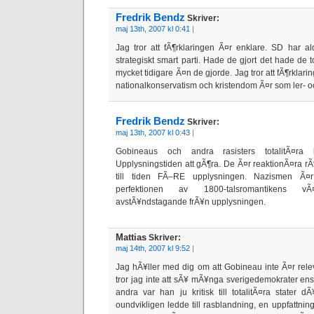
Fredrik Bendz
Skriver:
maj 13th, 2007 kl 0:41
|
Jag tror att fÃ¶rklaringen Ã¤r enklare. SD har al
strategiskt smart parti. Hade de gjort det hade de 
mycket tidigare Ã¤n de gjorde. Jag tror att fÃ¶rklar
nationalkonservatism och kristendom Ã¤r som ler- 
Fredrik Bendz
Skriver:
maj 13th, 2007 kl 0:43
|
Gobineaus och andra rasisters totalitÃ¤ra
Upplysningstiden att gÃ¶ra. De Ã¤r reaktionÃ¤ra r
till tiden FÃ–RE upplysningen. Nazismen Ã¤
perfektionen av 1800-talsromantikens vÃ¤
avstÃ¥ndstagande frÃ¥n upplysningen.
Mattias
Skriver:
maj 14th, 2007 kl 9:52
|
Jag hÃ¥ller med dig om att Gobineau inte Ã¤r relev
tror jag inte att sÃ¥ mÃ¥nga sverigedemokrater en
andra var han ju kritisk till totalitÃ¤ra stater
oundvikligen ledde till rasblandning, en uppfattnin