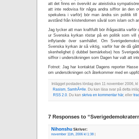
att det finns en övervikt av ateistiska sympatisörer
att inte redovisa för några andra siffror än de
spekulera i varför) bör man ändra sin politik till
avstånd från kristendomen såväl som islam och andr
Jag tycker att man kraftfullt bör ifrågasätta varför
ur Svenska kyrkan röstar på en politik som vill
inflytande över samhället. Om Sverigedemokra
Svenska kyrkan är så viktig, varför har de då gåt
skenhelighet (i dubbel bemärkelse) hos Sverigede
siffror i undersökningen som Dagen har valt att int
Fotnot: Jag har kontaktat Dagens reporter Hass
om undersökningen och återkommer med en uppfölj
Inlägget postades lördag den 11 november 2006, kl 
Rasism
,
SamhÃ¤lle
. Du kan läsa svar på detta in
RSS 2.0
. Du kan
skriva en kommentar här
, eller
tra
7 Responses to “Sverigedemokrater
Nihonshu
Skriver:
november 11th, 2006 kl 1:38
|