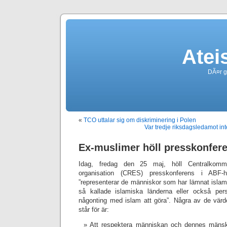
Atei
DÃ¤r g
«
TCO uttalar sig om diskriminering i Polen
Var tredje riksdagsledamot i
Ex-muslimer höll presskonfer
Idag, fredag den 25 maj, höll Centralkommi
organisation (CRES) presskonferens i ABF-
”representerar de människor som har lämnat islam
så kallade islamiska länderna eller också per
någonting med islam att göra”. Några av de värd
står för är:
Att respektera människan och dennes mänskli