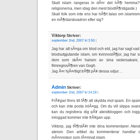
Skall islam rangeras in dÃ¤r det hÃ¶r hemma?
religionerna, men idag den mest blodtÃ¶rstigaste.)
Skall folk som inte ens har hÃ¶rt talas om islamism 
en mÃ¶rdarskvadron efter sig?
Viktorp
Skriver:
september 2nd, 2007 kl 3:50
|
Jag har att sÃ¤ga om blod och eld, jag har sagt vad
blodsutgjutande islam, om kvinnoslÃ¶jor, jag har 
dem som skÃ¤r halsen av sina vedersakare, 
filmregissÃ¶ren van Gogh.
Jag Ã¤r hjÃ¤rtligt trÃ¶tt pÃ¥ dessa odjur…
Admin
Skriver:
september 2nd, 2007 kl 14:19
|
FrÃ¥gan finns till fÃ¶r att skydda mot spam. En spa
och kan inte posta inlÃ¤gg. Om du vill slippa sva
kan du registrera dig pÃ¥ ateistbloggen och log
inloggad kommer inte frÃ¥gan upp.
Viktorp, jag fÃ¶rstÃ¥r inte dina kommentarer. Atei
ateism. Den artikel du kommenterar handlar 
mÃ¤nniskor som lÃ¤mnat islam.