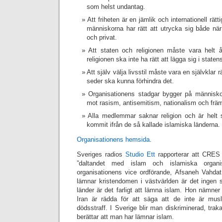
som helst undantag.
Att friheten är en jämlik och internationell rät
människorna har rätt att utrycka sig både när 
och privat.
Att staten och religionen måste vara helt å
religionen ska inte ha rätt att lägga sig i state
Att själv välja livsstil måste vara en självklar rä
seder ska kunna förhindra det.
Organisationens stadgar bygger på människor
mot rasism, antisemitism, nationalism och främl
Alla medlemmar saknar religion och är helt s
kommit ifrån de så kallade islamiska länderna.
Organisationens hemsida
.
Sveriges radios
Studio Ett
rapporterar att CRES 
”daltandet med islam och islamiska organis
organisationens vice ordförande, Afsaneh Vahda
lämnar kristendomen i västvärlden är det ingen
länder är det farligt att lämna islam. Hon nämner
Iran är rädda för att säga att de inte är musl
dödsstraff. I Sverige blir man diskriminerad, tr
berättar att man har lämnar islam.