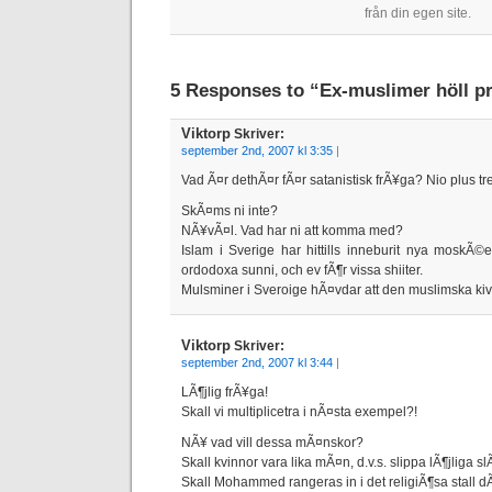
från din egen site.
5 Responses to “Ex-muslimer höll p
Viktorp
Skriver:
september 2nd, 2007 kl 3:35
|
Vad Ã¤r dethÃ¤r fÃ¤r satanistisk frÃ¥ga? Nio plus t
SkÃ¤ms ni inte?
NÃ¥vÃ¤l. Vad har ni att komma med?
Islam i Sverige har hittills inneburit nya moskÃ©er
ordodoxa sunni, och ev fÃ¶r vissa shiiter.
Mulsminer i Sveroige hÃ¤vdar att den muslimska kiv
Viktorp
Skriver:
september 2nd, 2007 kl 3:44
|
LÃ¶jlig frÃ¥ga!
Skall vi multiplicetra i nÃ¤sta exempel?!
NÃ¥ vad vill dessa mÃ¤nskor?
Skall kvinnor vara lika mÃ¤n, d.v.s. slippa lÃ¶jliga sl
Skall Mohammed rangeras in i det religiÃ¶sa stall