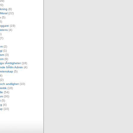
39)
20)
skning
(6)
 Moral
(22)
n
(5)
5)
oggare
(19)
istens
(4)
)
(7)
om
(2)
gi
(1)
ism
(3)
dom
(9)
ga rÃ¤ttigheter
(18)
nde frÃ¥n Admin
(4)
etenskap
(5)
4)
(2)
 och andlighet
(10)
kritik
(18)
le
(54)
sm
(30)
i
(5)
ng
(4)
ap
(10)