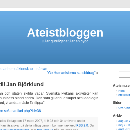
Ateistbloggen
DÃ¤r gudlÃ¶shet Ã¤r en dygd
odtar homoäktenskap – nästan
”Ge Humanisterna statsbidrag”
»
ill Jan Björklund
Ateism.se
Hem
an och staten skilda vägar. Svenska kyrkans aktiviteter kan
Ateistis
usiness bland andra. Den som gillar budskapet och ideologin
med, vi andra måste få slippa”.
Sidor
Om Atei
en.se/lasartikel.php?id=36
Arkiv
ades lördag den 17 mars 2007, kl 9:28 och är arkiverat under
augusti 
maj 201
 kan läsa svar på detta inlägg genom kommentar-feed
RSS 2.0
. Du
april 20