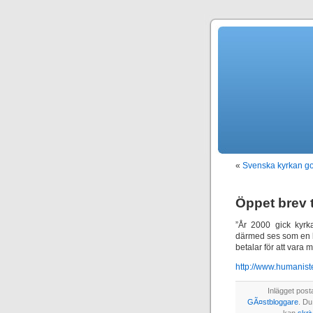
«
Svenska kyrkan g
Öppet brev t
”År 2000 gick kyrk
därmed ses som en b
betalar för att vara 
http://www.humanist
Inlägget post
GÃ¤stbloggare
. Du