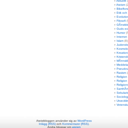
Aktuellt
(
Ateism
(
Bibelfor
Etik och
Evolutio
Filosofi
(
GÃ¤stbl
Guds ex
Humor
(5
Internet
Islam
(8)
Judend
Kosmolo
Kreation
Kristen
MÃ¤nskli
Meddela
Pseudov
Rasism
(
Religion
Religion
Religions
SamhÃ¤l
Sekulari
Sociolog
Utveckli
Vetensk
Ateistbloggen använder sig av
WordPress
Inlägg (RSS)
och
Kommentarer (RSS)
.
Andra bloggar om
ateism