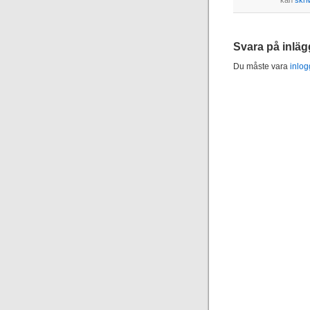
kan
skri
Svara på inläg
Du måste vara
inlo