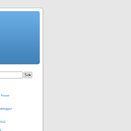
kt Forum
stbloggen
2011
1
11