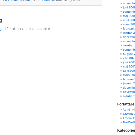
va en kommentar här
, eller
trackbacka
från din egen site.
novembe
juni 200
septemb
maj 200
g
april 20
mars 20
ggad
för att posta en kommentar.
februari
januari 
decembe
novembe
oktober
septemb
augusti
juli 2007
juni 200
maj 200
april 20
mars 20
februari
januari 
decembe
novembe
oktober
Författare
Admin
(4
Camilla 
Fredrik 
NoWireH
Kategorie