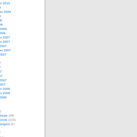
r 2010
9
er 2008
8
08
08
 2008
2008
r 2007
r 2007
 2007
er 2007
 2007
7
7
07
07
 2007
2007
r 2006
r 2006
 2006
)
Grepe
(19)
Bendz
(123)
angers
(1)
r