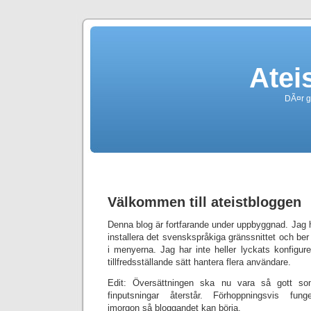
Atei
DÃ¤r g
Välkommen till ateistbloggen
Denna blog är fortfarande under uppbyggnad. Jag h
installera det svenskspråkiga gränssnittet och be
i menyerna. Jag har inte heller lyckats konfigure
tillfredsställande sätt hantera flera användare.
Edit: Översättningen ska nu vara så gott s
finputsningar återstår. Förhoppningsvis fung
imorgon så bloggandet kan börja.