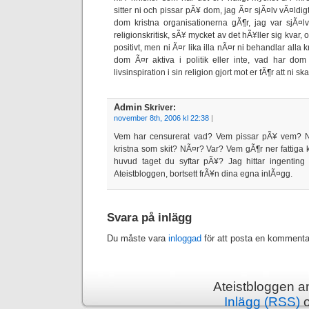
sitter ni och pissar pÃ¥ dom, jag Ã¤r sjÃ¤lv vÃ¤ldig
dom kristna organisationerna gÃ¶r, jag var sjÃ¤lv
religionskritisk, sÃ¥ mycket av det hÃ¥ller sig kvar,
positivt, men ni Ã¤r lika illa nÃ¤r ni behandlar alla 
dom Ã¤r aktiva i politik eller inte, vad har dom 
livsinspiration i sin religion gjort mot er fÃ¶r att ni 
Admin
Skriver:
november 8th, 2006 kl 22:38
|
Vem har censurerat vad? Vem pissar pÃ¥ vem? 
kristna som skit? NÃ¤r? Var? Vem gÃ¶r ner fattiga 
huvud taget du syftar pÃ¥? Jag hittar ingenting
Ateistbloggen, bortsett frÃ¥n dina egna inlÃ¤gg.
Svara på inlägg
Du måste vara
inloggad
för att posta en kommenta
Ateistbloggen a
Inlägg (RSS)