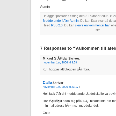
Admin
Inlägget postades tisdag den 31 oktober 2006, kl 2
Meddelande frÃ¥n Admin
. Du kan läsa svar på det
feed
RSS 2.0
. Du kan
skriva en kommentar här
, ell
site.
7 Responses to “Välkommen till ate
Mikael StÃ¥ldal
Skriver:
november 1st, 2006 kl 9:59
|
Kul, hoppas att bloggen gÃ¥r bra.
Calle
Skriver:
november 1st, 2006 kl 23:17
|
Hej. tack fÃ¶r ditt meddelande. Ja det skulle va trevli
Har fÃ¶rsÃ¶kt adda dig pÃ¥ ICQ. hittade inte din m
min mailadress hÃ¤r nu, i meddelandet.
Calle