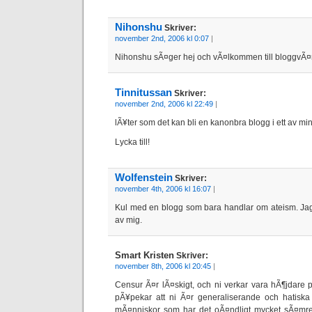
Nihonshu
Skriver:
november 2nd, 2006 kl 0:07
|
Nihonshu sÃ¤ger hej och vÃ¤lkommen till bloggvÃ¤
Tinnitussan
Skriver:
november 2nd, 2006 kl 22:49
|
lÃ¥ter som det kan bli en kanonbra blogg i ett av m
Lycka till!
Wolfenstein
Skriver:
november 4th, 2006 kl 16:07
|
Kul med en blogg som bara handlar om ateism. Jag
av mig.
Smart Kristen
Skriver:
november 8th, 2006 kl 20:45
|
Censur Ã¤r lÃ¤skigt, och ni verkar vara hÃ¶jdare 
pÃ¥pekar att ni Ã¤r generaliserande och hatiska
mÃ¤nniskor som har det oÃ¤ndligt mycket sÃ¤mre